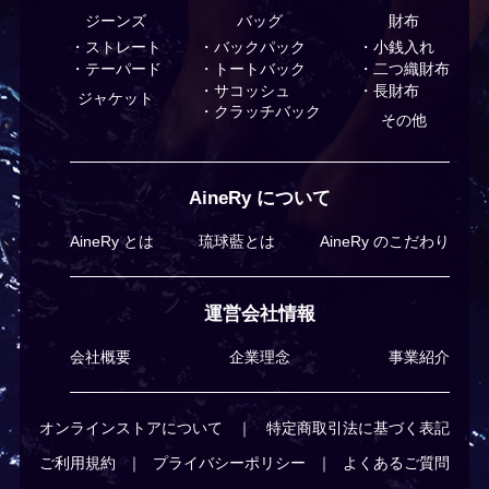
ジーンズ
バッグ
財布
ストレート
バックパック
小銭入れ
テーパード
トートバック
⼆つ織財布
サコッシュ
⻑財布
ジャケット
クラッチバック
その他
AineRy について
AineRy とは
琉球藍とは
AineRy のこだわり
運営会社情報
会社概要
企業理念
事業紹介
オンラインストアについて
｜
特定商取引法に基づく表記
ご利⽤規約
｜
プライバシーポリシー
｜
よくあるご質問