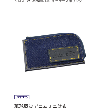
クロス -W10×H8×D1㎝ -キーケース用リング...
おすすめ
琉球藍染デニムミニ財布