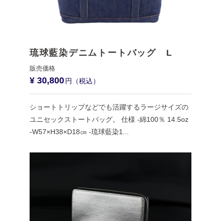
琉球藍染デニムトートバッグ L
¥ 30,800
ショートトリップなどでも活躍するラージサイズの
ユニセックストートバッグ。 仕様 -綿100％ 14.5oz
-W57×H38×D18㎝ -琉球藍染1...