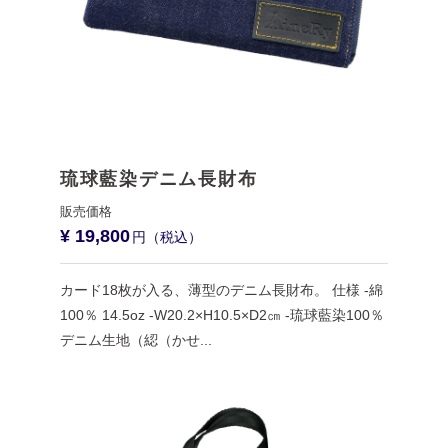
琉球藍染デニム長財布
¥ 19,800
カード18枚が入る、薄型のデニム長財布。 仕様 -綿
100％ 14.5oz -W20.2×H10.5×D2㎝ -琉球藍染100％
デニム生地（綛（かせ...