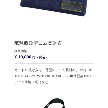
琉球藍染デニム長財布
¥ 19,800
カード18枚が入る、薄型のデニム長財布。 仕様 -綿
100％ 14.5oz -W20.2×H10.5×D2㎝ -琉球藍染100％
デニム生地（綛（かせ...