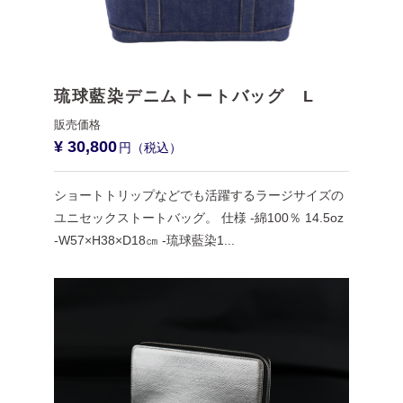
琉球藍染デニムトートバッグ L
¥ 30,800
ショートトリップなどでも活躍するラージサイズの
ユニセックストートバッグ。 仕様 -綿100％ 14.5oz
-W57×H38×D18㎝ -琉球藍染1...