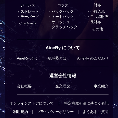
ジーンズ
バッグ
財布
ストレート
バックパック
小銭入れ
テーパード
トートバック
⼆つ織財布
サコッシュ
⻑財布
ジャケット
クラッチバック
その他
AineRy について
AineRy とは
琉球藍とは
AineRy のこだわり
運営会社情報
会社概要
企業理念
事業紹介
オンラインストアについて
｜
特定商取引法に基づく表記
ご利⽤規約
｜
プライバシーポリシー
｜
よくあるご質問