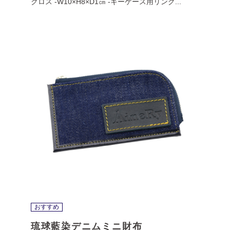
クロス -W10×H8×D1㎝ -キーケース用リング...
おすすめ
琉球藍染デニムミニ財布